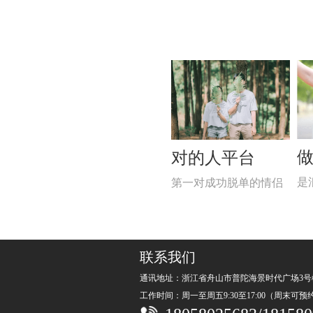
对的人平台
是
第一对成功脱单的情侣
联系我们
通讯地址：浙江省舟山市普陀海景时代广场3号
工作时间：周一至周五9:30至17:00（周末可预